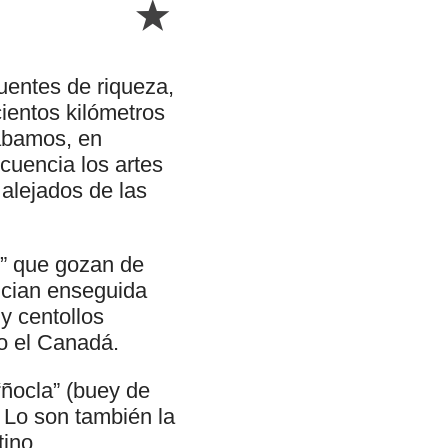
uentes de riqueza,
ientos kilómetros
ábamos, en
cuencia los artes
alejados de las
o” que gozan de
ncian enseguida
y centollos
 o el Canadá.
“ñocla” (buey de
a. Lo son también la
tino.