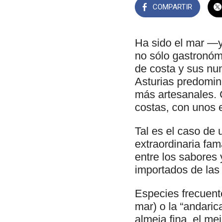
COMPARTIR
Ha sido el mar —y
no sólo gastronómi
de costa y sus n
Asturias predomin
más artesanales. 
costas, con unos e
Tal es el caso de
extraordinaria fa
entre los sabores 
importados de las 
Especies frecuent
mar) o la “andarica
almeja fina, el mej