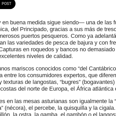
POST
 en buena medida sigue siendo— una de las f
ca, del Principado, gracias a sus más de tresc
umerosos puertos pesqueros. Como ya adelant
an las variedades de pesca de bajura y con fre
Capturas en roquedos y bancos no demasiado 
xcelentes niveles de calidad.
 unos mariscos conocidos como “del Cantábric
ma entre los consumidores expertos, que difere
y texturas de langostas, “bugres” (bogavantes) 
costas del norte de Europa, el África atlántica
es en las mesas asturianas son igualmente la 
” (nécora), el percebe, la quisquilla y la cigal
illón, la ostra, la gamba, el gambón o el langos