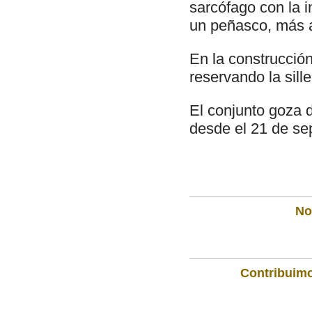
sarcófago con la i
un peñasco, más a
En la construcció
reservando la sill
El conjunto goza d
desde el 21 de se
Not
Contribuimo