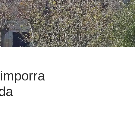
timporra
ada