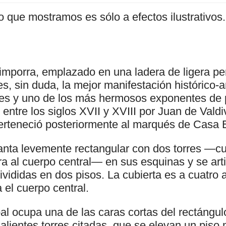
o que mostramos es sólo a efectos ilustrativos.
timporra, emplazado en una ladera de ligera pe
s, sin duda, la mejor manifestación histórico-ar
s y uno de los más hermosos exponentes de p
entre los siglos XVII y XVIII por Juan de Vald
perteneció posteriormente al marqués de Casa 
planta levemente rectangular con dos torres —c
ra al cuerpo central— en sus esquinas y se arti
divididas en dos pisos. La cubierta es a cuatro
 el cuerpo central.
al ocupa una de las caras cortas del rectángul
alientes torres citadas, que se elevan un piso