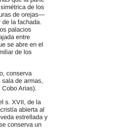
 simétrica de los
uras de orejas—
 de la fachada.
os palacios
ajada entre
ue se abre en el
iliar de los
do, conserva
 sala de armas,
. Cobo Arias).
l s. XVII, de la
ristía abierta al
óveda estrellada y
 se conserva un