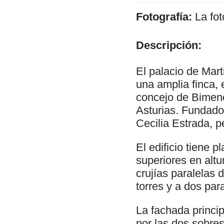
Fotografía:
La fot
Descripción:
El palacio de Mar
una amplia finca, e
concejo de Bimene
Asturias. Fundado 
Cecilia Estrada, 
El edificio tiene 
superiores en altu
crujías paralelas 
torres y a dos para
La fachada princip
por las dos sobres