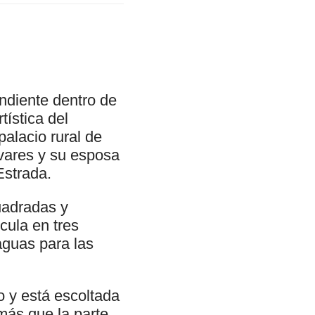
ndiente dentro de
tística del
alacio rural de
ivares y su esposa
Estrada.
uadradas y
cula en tres
 aguas para las
o y está escoltada
 más que la parte