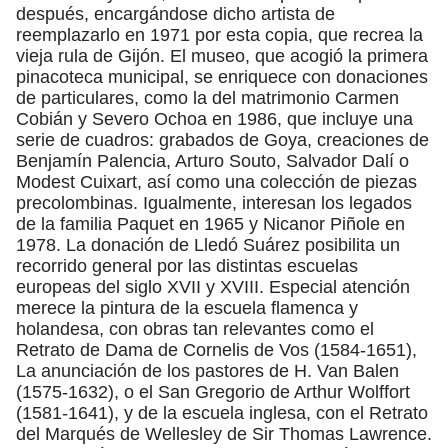
después, encargándose dicho artista de
reemplazarlo en 1971 por esta copia, que recrea la
vieja rula de Gijón. El museo, que acogió la primera
pinacoteca municipal, se enriquece con donaciones
de particulares, como la del matrimonio Carmen
Cobián y Severo Ochoa en 1986, que incluye una
serie de cuadros: grabados de Goya, creaciones de
Benjamín Palencia, Arturo Souto, Salvador Dalí o
Modest Cuixart, así como una colección de piezas
precolombinas. Igualmente, interesan los legados
de la familia Paquet en 1965 y Nicanor Piñole en
1978. La donación de Lledó Suárez posibilita un
recorrido general por las distintas escuelas
europeas del siglo XVII y XVIII. Especial atención
merece la pintura de la escuela flamenca y
holandesa, con obras tan relevantes como el
Retrato de Dama de Cornelis de Vos (1584-1651),
La anunciación de los pastores de H. Van Balen
(1575-1632), o el San Gregorio de Arthur Wolffort
(1581-1641), y de la escuela inglesa, con el Retrato
del Marqués de Wellesley de Sir Thomas Lawrence.