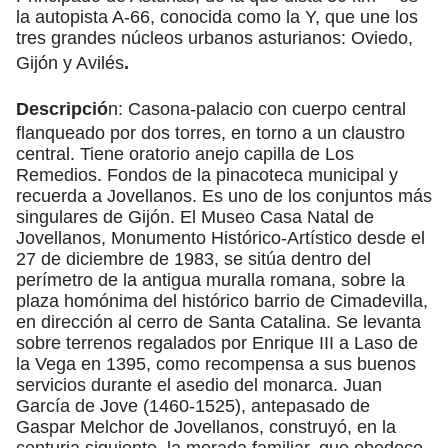
la autopista A-66, conocida como la Y, que une los
tres grandes núcleos urbanos asturianos: Oviedo,
Gijón y Avilés
.
Descripció
n: Casona-palacio con cuerpo central
flanqueado por dos torres, en torno a un claustro
central. Tiene oratorio anejo capilla de Los
Remedios. Fondos de la pinacoteca municipal y
recuerda a Jovellanos. Es uno de los conjuntos más
singulares de Gijón. El Museo Casa Natal de
Jovellanos, Monumento Histórico-Artístico desde el
27 de diciembre de 1983, se sitúa dentro del
perímetro de la antigua muralla romana, sobre la
plaza homónima del histórico barrio de Cimadevilla,
en dirección al cerro de Santa Catalina. Se levanta
sobre terrenos regalados por Enrique III a Laso de
la Vega en 1395, como recompensa a sus buenos
servicios durante el asedio del monarca. Juan
García de Jove (1460-1525), antepasado de
Gaspar Melchor de Jovellanos, construyó, en la
centuria siguiente, la morada familiar, que obedece