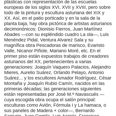
plásticas con representación de las escuelas
europeas de los siglos XVI, XVII y XVIII, pero sobre
todo de la pintura y escultura asturiana del XIX y
XX. Así, en el patio porticado y en la sala de la
planta baja, hay obra pictórica de artistas asturianos
decimonónicos: Dionisio Fierros, Juan Martínez
Abades —con su espléndido cuadro La ola—, Luis
Menéndez Pidal, Ventura Alvarez Sala y su
magnífica obra Pescadoras de marisco, Evaristo
Valle, Nicanor Piñole, Mariano Moré, etc. En el
primer piso están expuestos trabajos de creadores
asturianos del XX, pertenecientes a varias
generaciones: Joaquín Vaquero Palacios, Alejandro
Mieres, Aurelio Suárez, Orlando Pelayo, Antonio
Suárez... y los escultores Amador Rodríguez, César
Montaña y Joaquín Rubio Camín, nacidos en las
primeras décadas; las generaciones siguientes
están representadas por José M.ª Navascués —
cuya escogida obra ocupa el salón principal:
esculturas como Avión, Fórmula I y La hamaca, o
sus paneles de Madera + color—, Bernardo
Sanjurjo, Juan Gomila, Luis Acosta, Francisco