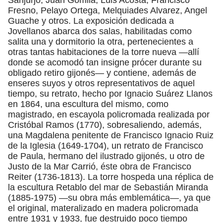
Fresno, Pelayo Ortega, Melquiades Alvarez, Angel
Guache y otros. La exposición dedicada a
Jovellanos abarca dos salas, habilitadas como
salita una y dormitorio la otra, pertenecientes a
otras tantas habitaciones de la torre nueva —allí
donde se acomodó tan insigne prócer durante su
obligado retiro gijonés— y contiene, además de
enseres suyos y otros representativos de aquel
tiempo, su retrato, hecho por Ignacio Suárez Llanos
en 1864, una escultura del mismo, como
magistrado, en escayola policromada realizada por
Cristóbal Ramos (1770), sobresaliendo, además,
una Magdalena penitente de Francisco Ignacio Ruiz
de la Iglesia (1649-1704), un retrato de Francisco
de Paula, hermano del ilustrado gijonés, u otro de
Justo de la Mar Carrió, éste obra de Francisco
Reiter (1736-1813). La torre hospeda una réplica de
la escultura Retablo del mar de Sebastián Miranda
(1885-1975) —su obra más emblemática—, ya que
el original, materalizado en madera policromada
entre 1931 y 1933, fue destruido poco tiempo