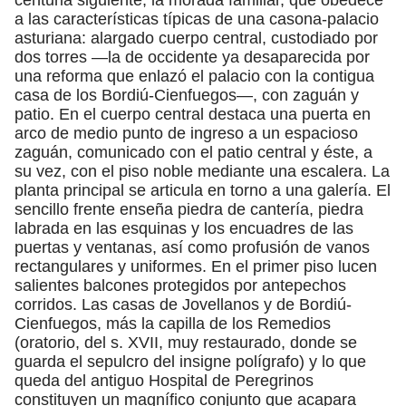
a las características típicas de una casona-palacio
asturiana: alargado cuerpo central, custodiado por
dos torres —la de occidente ya desaparecida por
una reforma que enlazó el palacio con la contigua
casa de los Bordiú-Cienfuegos—, con zaguán y
patio. En el cuerpo central destaca una puerta en
arco de medio punto de ingreso a un espacioso
zaguán, comunicado con el patio central y éste, a
su vez, con el piso noble mediante una escalera. La
planta principal se articula en torno a una galería. El
sencillo frente enseña piedra de cantería, piedra
labrada en las esquinas y los encuadres de las
puertas y ventanas, así como profusión de vanos
rectangulares y uniformes. En el primer piso lucen
salientes balcones protegidos por antepechos
corridos. Las casas de Jovellanos y de Bordiú-
Cienfuegos, más la capilla de los Remedios
(oratorio, del s. XVII, muy restaurado, donde se
guarda el sepulcro del insigne polígrafo) y lo que
queda del antiguo Hospital de Peregrinos
constituyen un magnífico conjunto que acapara