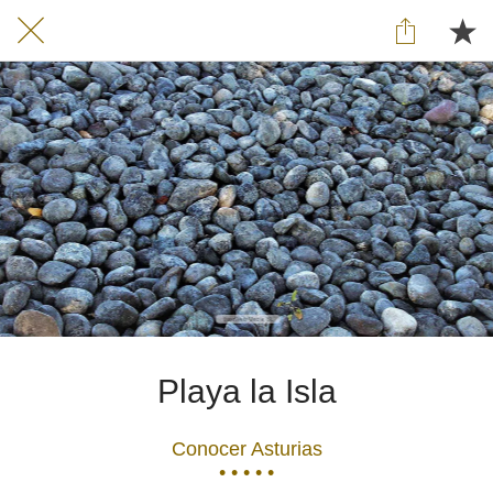
Playa la Isla
Conocer Asturias
• • • • •