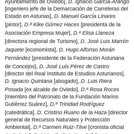
Ayuntamiento de Oviedo],
D. Ignacio García-Arango
[ingeniero jefe de la Demarcación de Carreteras del
Estado en Asturias],
D. Manuel García Linares
[pintor],
D.ª Kike Gómez Haces
[presidenta de la
Asociación Empresa Mujer],
D.ª Elisa Llaneza
[directora regional de Turismo],
D. José Luis Marrón
Jaquete
[economista],
D. Hugo Alfonso Morán
Fernández
[presidente de la Federación Asturiana
de Concejos],
D. José Luis Pérez de Castro
[director del Real Instituto de Estudios Asturianos],
D. Ignacio Quintana
[abogado],
D. Luis Riera
Posada
[ex alcalde de Oviedo],
D.ª Rosa Roces
[miembro del Patronato de la Fundación Marino
Gutiérrez Suárez],
D.ª Trinidad Rodríguez
[catedrática],
D. Cristino Ruano de la Haza
[director
general de Recursos Naturales y Protección
Ambiental],
D.ª Carmen Ruiz-Tilve
[cronista oficial