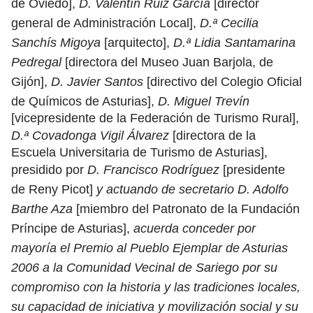
de Oviedo],
D. Valentín Ruiz García
[director
general de Administración Local],
D.ª Cecilia
Sanchís Migoya
[arquitecto],
D.ª Lidia Santamarina
Pedregal
[directora del Museo Juan Barjola, de
Gijón],
D. Javier Santos
[directivo del Colegio Oficial
de Químicos de Asturias],
D. Miguel Trevín
[vicepresidente de la Federación de Turismo Rural],
D.ª Covadonga Vigil Álvarez
[directora de la
Escuela Universitaria de Turismo de Asturias],
presidido por
D. Francisco Rodríguez
[presidente
de Reny Picot]
y actuando de secretario D. Adolfo
Barthe Aza
[miembro del Patronato de la Fundación
Príncipe de Asturias],
acuerda conceder por
mayoría el Premio al Pueblo Ejemplar de Asturias
2006 a la Comunidad Vecinal de Sariego por su
compromiso con la historia y las tradiciones locales,
su capacidad de iniciativa y movilización social y su