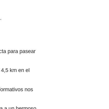
.
cta para pasear
 4,5 km en el
nformativos nos
da a un hermoso