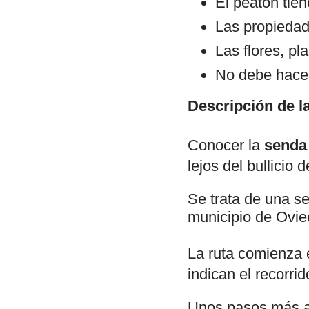
El peatón tien
Las propiedad
Las flores, pl
No debe hace
Descripción de la
Conocer la
senda
lejos del bullicio 
Se trata de una s
municipio de Ovie
La ruta comienza 
indican el recorrid
Unos pasos más a