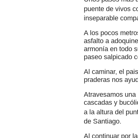
puente de vivos co
inseparable compa
A los pocos metros
asfalto a adoquine
armonía en todo su
paseo salpicado c
Al caminar, el pai
praderas nos ayud
Atravesamos una p
cascadas y bucóli
a la altura del pun
de Santiago.
Al continuar por l