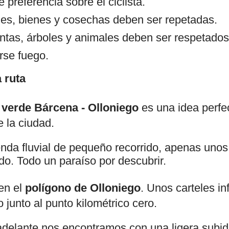
e preferencia sobre el ciclista.
es, bienes y cosechas deben ser repetadas.
antas, árboles y animales deben ser respetados
rse fuego.
 ruta
 verde Bárcena - Olloniego
es una idea perfe
de la ciudad.
enda fluvial de pequeño recorrido, apenas unos
do. Todo un paraíso por descubrir.
en el
polígono de Olloniego
. Unos carteles i
o junto al punto kilométrico cero.
delante nos encontramos con una ligera subi