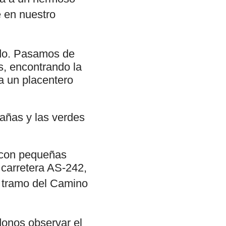
 en nuestro
ando. Pasamos de
s, encontrando la
a un placentero
tañas y las verdes
o con pequeñas
 carretera AS-242,
l tramo del Camino
donos observar el