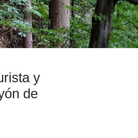
rista y
ayón de