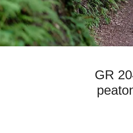
GR 204
peaton