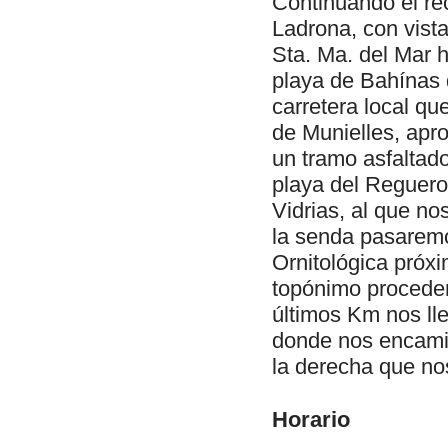
Continuando el re
Ladrona, con vista
Sta. Ma. del Mar h
playa de Bahínas 
carretera local qu
de Munielles, apr
un tramo asfaltado
playa del Reguero.
Vidrias, al que n
la senda pasaremo
Ornitológica próxi
topónimo procedent
últimos Km nos ll
donde nos encamin
la derecha que no
Horario