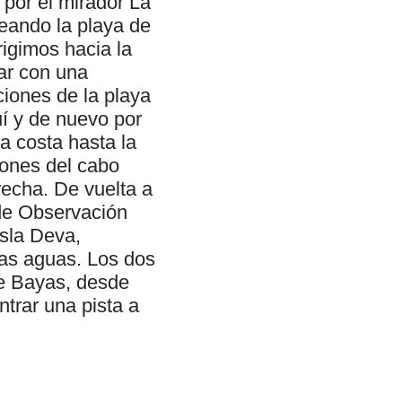
por el mirador La
deando la playa de
rigimos hacia la
ar con una
ciones de la playa
í y de nuevo por
a costa hasta la
iones del cabo
recha. De vuelta a
de Observación
isla Deva,
las aguas. Los dos
de Bayas, desde
trar una pista a