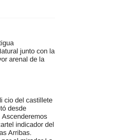
tigua
tural junto con la
or arenal de la
cio del castillete
otó desde
ón. Ascenderemos
artel indicador del
as Arribas.