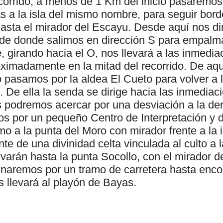
corrido, a menos de 1 Km del inicio pasaremos 
s a la isla del mismo nombre, para seguir bor
asta el mirador del Escayu. Desde aquí nos di
de donde salimos en dirección S para empalm
e, girando hacia el O, nos llevará a las inmedia
oximadamente en la mitad del recorrido. De aqu
 pasamos por la aldea El Cueto para volver a l
 De ella la senda se dirige hacia las inmediac
os podremos acercar por una desviación a la de
s por un pequeño Centro de Interpretación y 
mo a la punta del Moro con mirador frente a la 
e de una divinidad celta vinculada al culto a 
evarán hasta la punta Socollo, con el mirador 
aremos por un tramo de carretera hasta encon
s llevará al playón de Bayas.