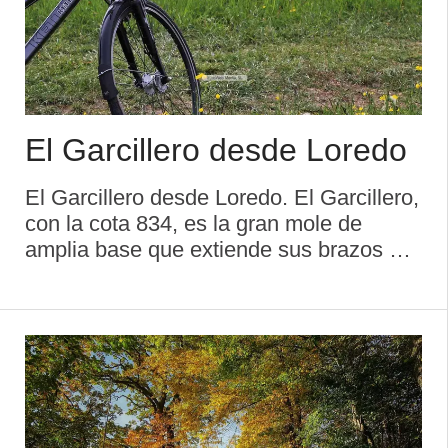
El Garcillero desde Loredo
El Garcillero desde Loredo. El Garcillero,
con la cota 834, es la gran mole de
amplia base que extiende sus brazos de
oeste a norte describiendo un gran arco.
La dentada cresta asienta su base en
comarcas opuestas con una longitud de
casi tres kil ...