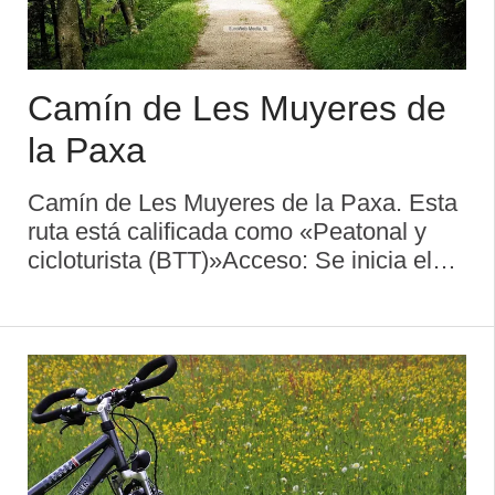
Camín de Les Muyeres de
la Paxa
Camín de Les Muyeres de la Paxa. Esta
ruta está calificada como «Peatonal y
cicloturista (BTT)»Acceso: Se inicia el
recorrido en Candás, siendo el final en
Monte AreoDistancia: 8,6 kmDificultad:
Media Descripción de la rutaRu ...