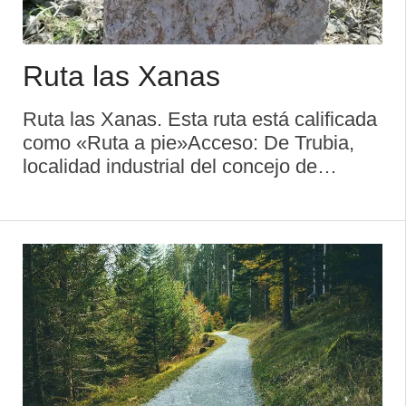
Ruta las Xanas
Ruta las Xanas. Esta ruta está calificada
como «Ruta a pie»Acceso: De Trubia,
localidad industrial del concejo de
Oviedo comunicada con la ciudad de
Oviedo (capital del Principado de
Asturias) por la carretera N-634, se
continúa p ...