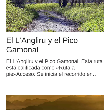
El L‘Angliru y el Pico
Gamonal
El L‘Angliru y el Pico Gamonal. Esta ruta
está calificada como «Ruta a
pie»Acceso: Se inicia el recorrido en
Área recreativa de Viapará, siendo el
final en Pico GamonalDificultad:
MediaDuración aproximada: 1 h
Descripci& ...