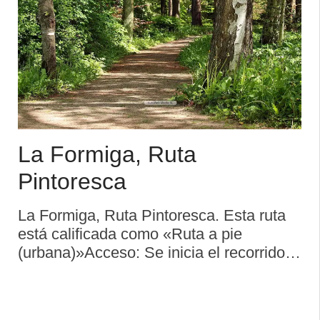
La Formiga, Ruta
Pintoresca
La Formiga, Ruta Pintoresca. Esta ruta
está calificada como «Ruta a pie
(urbana)»Acceso: Se inicia el recorrido
en Candás, siendo el final en
PeránDificultad: Baja Descripción de la
rutaRecorrido que nos permitirá o ...