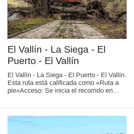
El Vallín - La Siega - El
Puerto - El Vallín
El Vallín - La Siega - El Puerto - El Vallín.
Esta ruta está calificada como «Ruta a
pie»Acceso: Se inicia el recorrido en
Escuelas del Villar, siendo el final en
Escuelas del VillarDistancia: 9
kmDuración aproximada: 3 horas y 30 ...