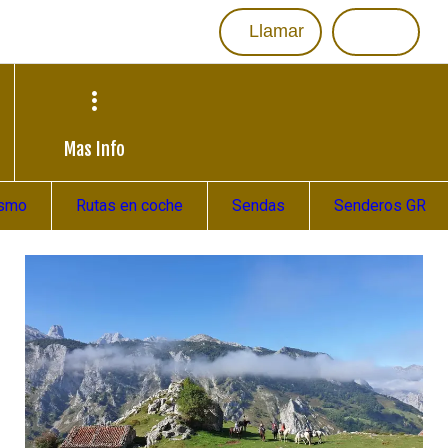
Llamar
Mas Info
ismo
Rutas en coche
Sendas
Senderos GR