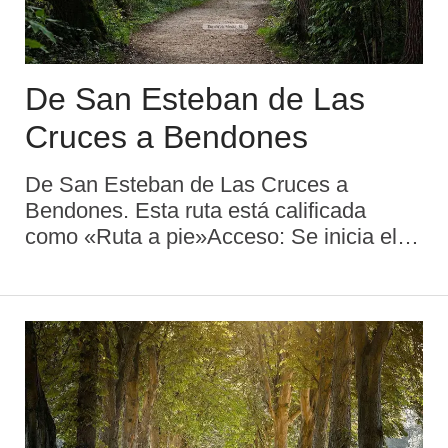
De San Esteban de Las
Cruces a Bendones
De San Esteban de Las Cruces a
Bendones. Esta ruta está calificada
como «Ruta a pie»Acceso: Se inicia el
recorrido en San Esteban de las Cruces,
siendo el final en BendonesItinerario:
San Esteban de las Cruces - Manzaneda
- Olloniego - ...