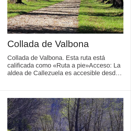
Collada de Valbona
Collada de Valbona. Esta ruta está
calificada como «Ruta a pie»Acceso: La
aldea de Callezuela es accesible desde
la carretera regional AS-237 (Avilés-
Grado), por IA-1, y también por la AS-
319 o la AS-321, que se dirigen a Avi ...