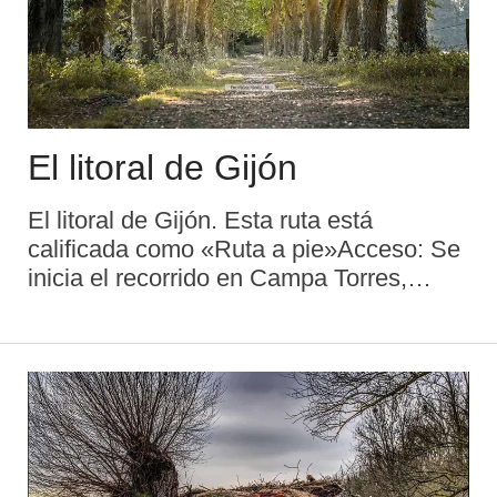
El litoral de Gijón
El litoral de Gijón. Esta ruta está
calificada como «Ruta a pie»Acceso: Se
inicia el recorrido en Campa Torres,
siendo el final en El TasqueruDistancia:
21 kmDuración aproximada: 4 h 12 min
Descripción de la rutaDesde la Camp ...