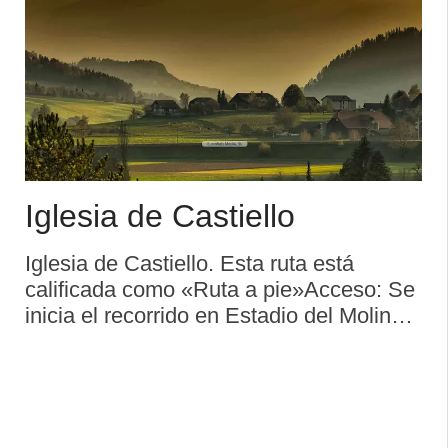
Iglesia de Castiello
Iglesia de Castiello. Esta ruta está
calificada como «Ruta a pie»Acceso: Se
inicia el recorrido en Estadio del Molinón,
siendo el final en Estadio del
MolinónDistancia: 9 kmDuración
aproximada: 1 h 48 min Descripció ...