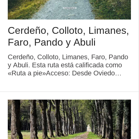
Cerdeño, Colloto, Limanes,
Faro, Pando y Abuli
Cerdeño, Colloto, Limanes, Faro, Pando
y Abuli. Esta ruta está calificada como
«Ruta a pie»Acceso: Desde Oviedo
capitalSe inicia el recorrido en Cerdeño,
siendo el final en AbuliItinerario: Cerdeño
- Colloto - Limanes - Faro ...