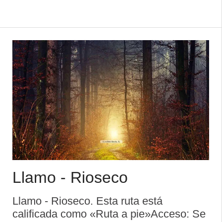
ruta por un camino asfaltado, en
dirección este, que al poco rato se
transforma en un caleyó ...
Llamo - Rioseco
Llamo - Rioseco. Esta ruta está
calificada como «Ruta a pie»Acceso: Se