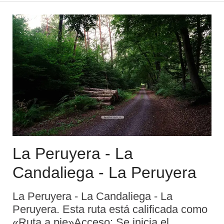
Santa Marina de PiedramuelleItinerario:
La Llora ...
La Peruyera - La
Candaliega - La Peruyera
La Peruyera - La Candaliega - La
Peruyera. Esta ruta está calificada como
«Ruta a pie»Acceso: Se inicia el