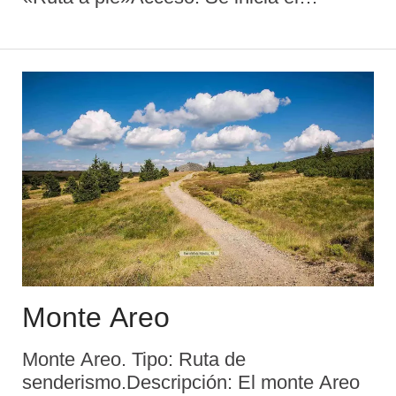
recorrido en La Peruyera, al lado del
Castro en Piedras Blancas, siendo el
final en La PeruyeraDistancia: 9
kmDuración apro ...
Monte Areo
Monte Areo. Tipo: Ruta de
senderismo.Descripción: El monte Areo