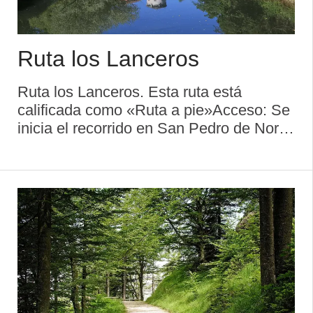
Ruta los Lanceros
Ruta los Lanceros. Esta ruta está
calificada como «Ruta a pie»Acceso: Se
inicia el recorrido en San Pedro de Nora,
siendo el final en San Pedro de
NoraDistancia: 12 kmItinerario: San
Pedro de Nora - Rañeces - Tahoces -
Pumeda - Va ...