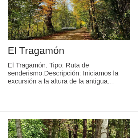
El Tragamón
El Tragamón. Tipo: Ruta de
senderismo.Descripción: Iniciamos la
excursión a la altura de la antigua
Universidad Laboral, donde la carretera
general tiene un desvío a Santurio
perfectamente visible; a los pocos
metros, a la derecha, ...